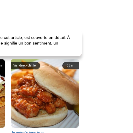
cet article, est couverte en détail. À
ne signifie un bon sentiment, un
in
Viande et volaille
55
min
le méga's jopp joes