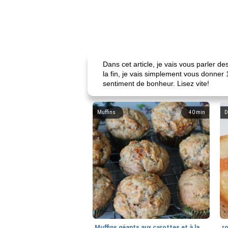
Dans cet article, je vais vous parler d
la fin, je vais simplement vous donner 
sentiment de bonheur. Lisez vite!
Muffins
40
min
D
Muffins géants aux carottes et à la banane de Nif
r