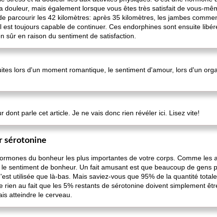
a douleur, mais également lorsque vous êtes très satisfait de vous-mê
 de parcourir les 42 kilomètres: après 35 kilomètres, les jambes commen
l est toujours capable de continuer. Ces endorphines sont ensuite libér
ien sûr en raison du sentiment de satisfaction.
tes lors d'un moment romantique, le sentiment d'amour, lors d'un orgas
ont parle cet article. Je ne vais donc rien révéler ici. Lisez vite!
r sérotonine
 hormones du bonheur les plus importantes de votre corps. Comme les 
s le sentiment de bonheur. Un fait amusant est que beaucoup de gens p
'est utilisée que là-bas. Mais saviez-vous que 95% de la quantité total
e rien au fait que les 5% restants de sérotonine doivent simplement êtr
is atteindre le cerveau.