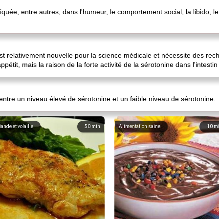
iquée, entre autres, dans l'humeur, le comportement social, la libido, l
 est relativement nouvelle pour la science médicale et nécessite des re
appétit, mais la raison de la forte activité de la sérotonine dans l'intest
entre un niveau élevé de sérotonine et un faible niveau de sérotonine:
iande et volaille
50
min
Alimentation saine
10
m