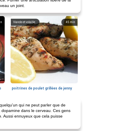
e. Fumer une articulation libère de la
eau un joint.
in
Viande et volaille
45
min
n
poitrines de poulet grillées de jenny
quelqu'un qui ne peut parler que de
e la dopamine dans le cerveau. Ces gens
e. Aussi ennuyeux que cela puisse