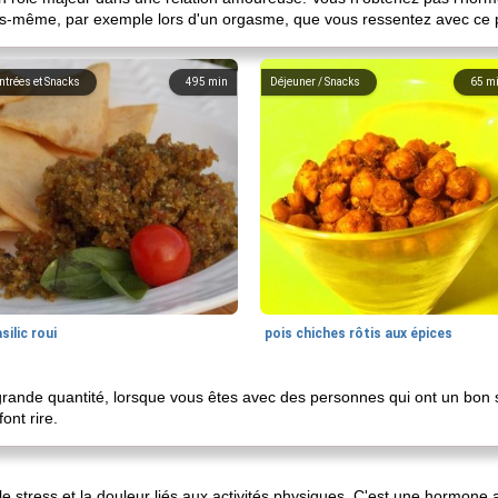
us-même, par exemple lors d'un orgasme, que vous ressentez avec ce p
ntrées et Snacks
495
min
Déjeuner / Snacks
65
m
silic roui
pois chiches rôtis aux épices
 grande quantité, lorsque vous êtes avec des personnes qui ont un bon
ont rire.
 stress et la douleur liés aux activités physiques. C'est une hormone 