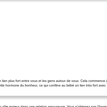
 lien plus fort entre vous et les gens autour de vous. Cela commence à 
tte hormone du bonheur, ce qui confère au bébé un lien très fort avec l
 rôle majeur dans une relation amoureuse. Vous n'obtenez pas l'horm