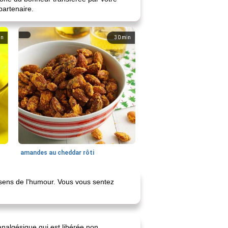
artenaire.
in
30
min
amandes au cheddar rôti
 sens de l'humour. Vous vous sentez
analgésique qui est libérée non