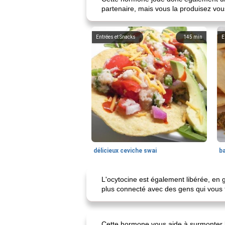
partenaire, mais vous la produisez vo
Entrées et Snacks
145
min
E
délicieux ceviche swai
ba
L'ocytocine est également libérée, en
plus connecté avec des gens qui vous f
Cette hormone vous aide à surmonter le