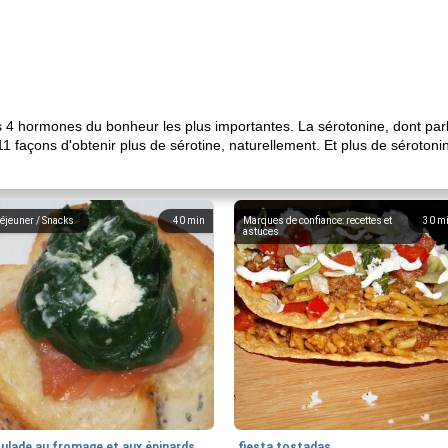
es 4 hormones du bonheur les plus importantes. La sérotonine, dont parle 
11 façons d'obtenir plus de sérotine, naturellement. Et plus de sérotoni
éjeuner / Snacks
40
min
Marques de confiance: recettes et
30
m
astuces
oulade au fromage et aux épinards
fiesta tostadas