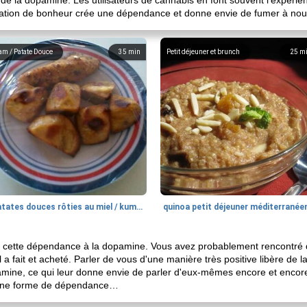
 la dopamine. Les utilisateurs de cannabis en font souvent l'expérienc
ation de bonheur crée une dépendance et donne envie de fumer à nouv
am / Patate Douce
35
min
Petit déjeuner et brunch
25
m
patates douces rôties au miel / kumara
quinoa petit déjeuner méditerranée
s à cette dépendance à la dopamine. Vous avez probablement rencontré 
l a fait et acheté. Parler de vous d'une manière très positive libère d
mine, ce qui leur donne envie de parler d'eux-mêmes encore et encor
st une forme de dépendance…