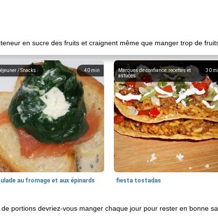
 teneur en sucre des fruits et craignent même que manger trop de fruits
éjeuner / Snacks
40
min
Marques de confiance: recettes et
30
m
astuces
oulade au fromage et aux épinards
fiesta tostadas
ien de portions devriez-vous manger chaque jour pour rester en bonne sa