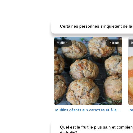
Certaines personnes s'inquiètent de la
Muffins
40
min
D
Muffins géants aux carottes et à la banane de Nif
r
Quel est le fruit le plus sain et comb
de fruits?