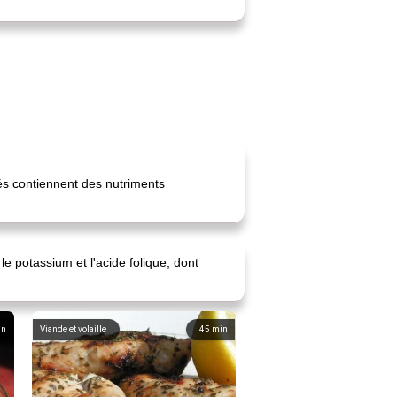
tés contiennent des nutriments
e potassium et l'acide folique, dont
in
Viande et volaille
45
min