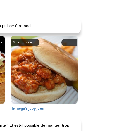
 puisse être nocif.
in
Viande et volaille
55
min
le méga's jopp joes
nté? Et est-il possible de manger trop