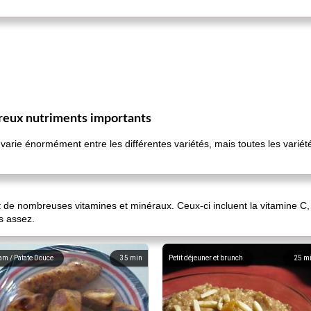
breux nutriments importants
s varie énormément entre les différentes variétés, mais toutes les varié
 de nombreuses vitamines et minéraux. Ceux-ci incluent la vitamine C, l
 assez.
am / Patate Douce
35
min
Petit déjeuner et brunch
25
m