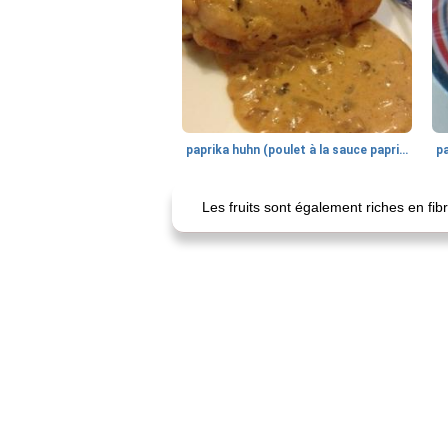
paprika huhn (poulet à la sauce paprika).
Les fruits sont également riches en fib