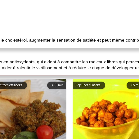
le cholestérol, augmenter la sensation de satiété et peut même contribu
hes en antioxydants, qui aident à combattre les radicaux libres qui peu
 aider à ralentir le vieillissement et à réduire le risque de développer 
ntrées et Snacks
495
min
Déjeuner / Snacks
65
m